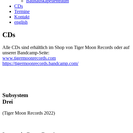
Bauhauskapellentraum
CDs
Termine
Kontakt
english
CDs
Alle CDs sind erhältlich im Shop von Tiger Moon Records oder auf
unserer Bandcamp-Seite:
www.tigermoonrecords.com
https://tigermoonrecords.bandcamp.com/
Subsystem
Drei
(Tiger Moon Records 2022)