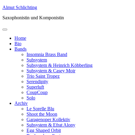
Springe
Almut Schlichting
zum
Saxophonistin und Komponistin
Inhalt
Home
Bio
Bands
Insomnia Brass Band
Subsystem
Subsystem & Heinrich Köbberling
Subsystem & Casey Moir
Trio Saint Tropez
Serendipity
Superluft
CoupCoup
Solo
Archiv
Le Sorelle Blu
Shoot the Moon
Garagenoper Kollektiv
Subsystem & Efrat Alony
Egg Shaped Orbit