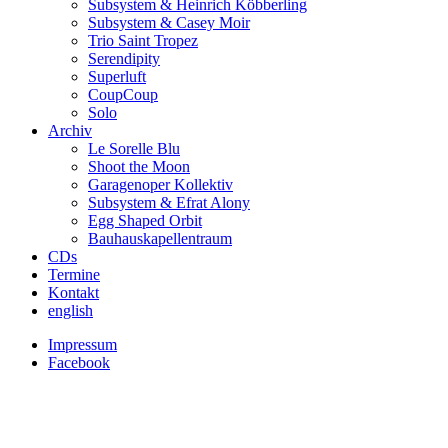
Subsystem & Heinrich Köbberling
Subsystem & Casey Moir
Trio Saint Tropez
Serendipity
Superluft
CoupCoup
Solo
Archiv
Le Sorelle Blu
Shoot the Moon
Garagenoper Kollektiv
Subsystem & Efrat Alony
Egg Shaped Orbit
Bauhauskapellentraum
CDs
Termine
Kontakt
english
Impressum
Facebook