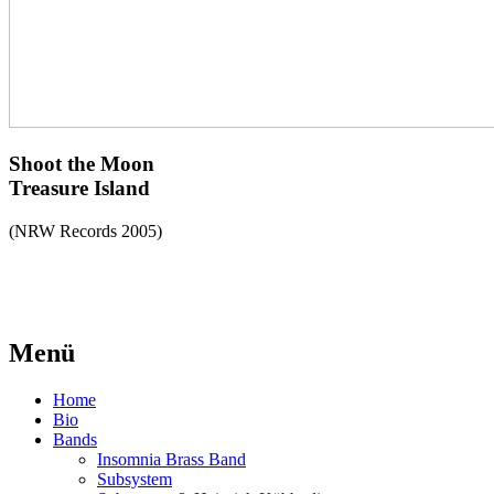
Shoot the Moon
Treasure Island
(NRW Records 2005)
Menü
Home
Bio
Bands
Insomnia Brass Band
Subsystem