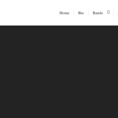
Home
Bio
Bands
Insomnia Bras
Subsystem
Subsystem & H
Köbberling
Subsystem & C
Trio Saint Trop
Serendipity
Superluft