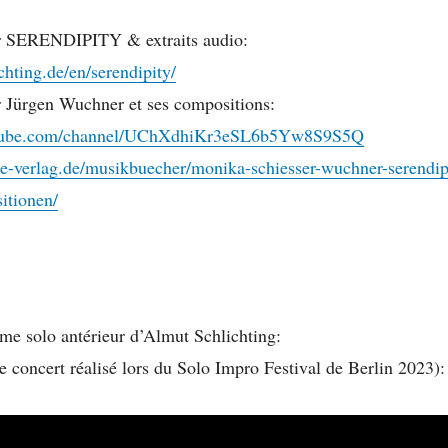
ur SERENDIPITY & extraits audio:
chting.de/en/serendipity/
r Jürgen Wuchner et ses compositions:
utube.com/channel/UChXdhiKr3eSL6b5Yw8S9S5Q
e-verlag.de/musikbuecher/monika-schiesser-wuchner-serendip
itionen/
me solo antérieur d’Almut Schlichting:
e concert réalisé lors du Solo Impro Festival de Berlin 2023):