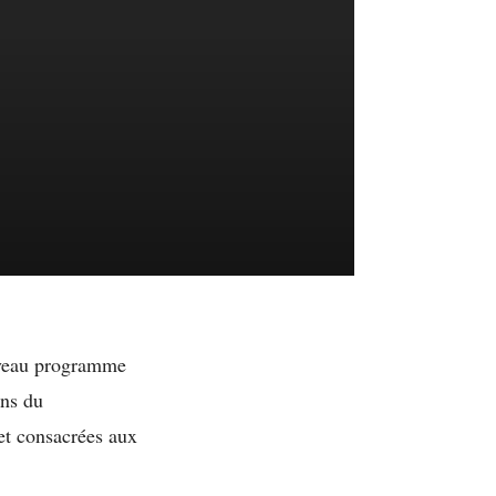
uveau programme
ons du
et consacrées aux