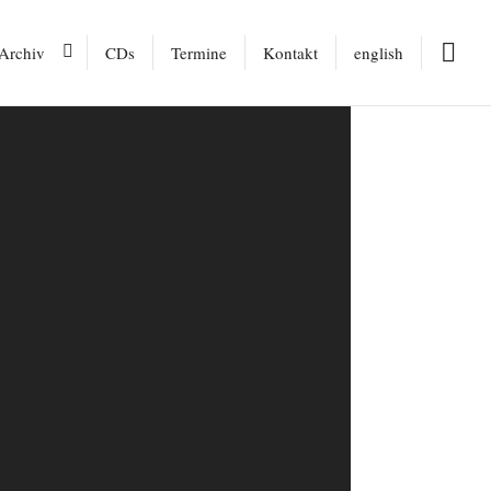
Archiv
CDs
Termine
Kontakt
english
s Band
Le Sorelle Blu
Shoot the Moon
einrich
Garagenoper Kollektiv
Subsystem & Efrat Alony
asey Moir
Egg Shaped Orbit
ez
Bauhauskapellentraum