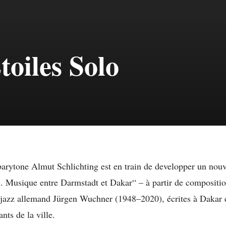
CoupCoup
Solo
toiles Solo
barytone Almut Schlichting est en train de developper un no
s. Musique entre Darmstadt et Dakar“ – à partir de compositi
 jazz allemand Jürgen Wuchner (1948–2020), écrites à Dakar 
ants de la ville.